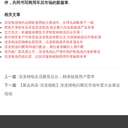
伴，共同书写商用车后市场的新篇章
。
相关文章
澎龙电池海外品牌欧盟商标注册成功，全球化战略再下一城
西电天津校友会莅临澎龙电池 校企聚力共促新能源产业发展
北方首次！权威媒体聚焦天津智造钠电池启运非洲！
塞尔维亚客户代表莅临澎龙电池考察交流 共探新能源合作新机遇
澎龙电池济南峰会获双奖，论道新能源并签多项合作
澎龙电池闪耀第98届汽配会，展位备受瞩目人潮不断
海关验厂获高度认可，澎龙电池以严谨作风护航电池出海新赛道
澎龙电池亮相太原，以技术服务赋能商用车维修新未来
上一篇:
澎龙锂电全员聚焦后台，精准链接用户需求
下一篇:
【展会风采·澎龙领航】澎龙锂电闪耀后市场年度大会展会
现场