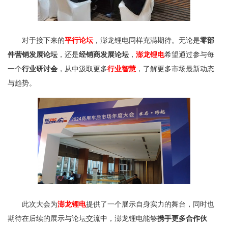
对于接下来的
平行论坛
，澎龙锂电同样充满期待。无论是
零部
件营销发展论坛
，还是
经销商发展论坛
，
澎龙锂电
希望通过参与每
一个
行业研讨会
，从中汲取更多
行业智慧
，了解更多市场最新动态
与趋势。
此次大会为
澎龙锂电
提供了一个展示自身实力的舞台，同时也
期待在后续的展示与论坛交流中，澎龙锂电能够
携手更多合作伙