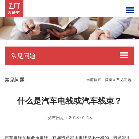
常见问题
常见问题
当前位置：
首页
»
常见问题
什么是汽车电线或汽车线束？
发布日期：2018-01-15
汽车电线又称低压电线，它与普通家用电线是不一样的。普通家用