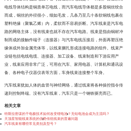
电线导体结构是铜质单芯电线，而汽车电线导体都是多股铜丝绞合
而成，铜丝的外径很小，细如毛发，几条乃至几十条软铜线包裹在
塑料绝缘（聚氯乙烯）内，柔软而不容易折断。汽车线束是汽车电
路的网络主体，没有线束也就不存在汽车电路。线束是指由铜材冲
制而成的接触件端子（连接器）与汽车电线压接后，外面再塑压绝
缘体或外加金属壳体等，以线束捆扎形成连接电路的组件。线束产
业链包括电线电缆、连接器、加工设备、线束制造和下游应用产
业，线束应用非常广泛，可用在汽车、家用电器、计算机和通讯设
备、各种电子仪器仪表等方面，车身线束连接整个车身。
汽车线束犹如人体的血管与神经网络，通过线束将各种操控指令传
递到控制终端。没有汽车线束，汽车只是一个钢铁驱壳而已。
相关文章
特斯拉密谋的干电极技术如何改变锂电池？
无钴电池会成为主流吗？
天顶星智能线束系统的优势
传统线束的普遍问题
汽车线束有哪些常见类别及型号？